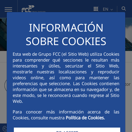
Skip to Main Content
EN
INFORMACIÓN
SOBRE COOKIES
Esta web de Grupo FCC (el Sitio Web) utiliza Cookies
FCC Medio Ambiente
Analysts' reports
>
para comprender qué secciones le resultan más
interesantes y útiles, securizar el Sitio Web,
mostrarle nuestras localizaciones y reproducir
videos online, así como para mantener las
preferencias que seleccione. Las Cookies contienen
Investor Agenda
Shareholder and Investor
información que se almacena en su navegador y, de
este modo, se le reconocerá cuando regrese al Sitio
Relations
Web.
Para conocer más información acerca de las
Cookies, consulte nuestra
Política de Cookies.
Latest analysts' reports