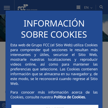
Skip to Main Content
EN
INFORMACIÓN
SOBRE COOKIES
Esta web de Grupo FCC (el Sitio Web) utiliza Cookies
para comprender qué secciones le resultan más
interesantes y útiles, securizar el Sitio Web,
Investor Agenda
Shareholder and
mostrarle nuestras localizaciones y reproducir
videos online, así como para mantener las
preferencias que seleccione. Las Cookies contienen
Investor Relations
información que se almacena en su navegador y, de
este modo, se le reconocerá cuando regrese al Sitio
Web.
Capital
Para conocer más información acerca de las
Cookies, consulte nuestra
Política de Cookies.
FCC's share capital consists of common stock shares with a