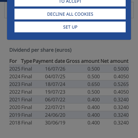
TO ACCEPT
2019 Scrip Dividend
DECLINE ALL COOKIES
Expand
You will find hereafter detailed information about
SET UP
the dividend evolution of the Group.
Dividend per share (euros)
For
Type
Payment date
Gross amount
Net amount
2025
Final
16/07/26
0.500
0.5000
2024
Final
04/07/25
0.500
0.4050
2023
Final
18/07/24
0.650
0.5265
2022
Final
19/07/23
0.500
0.4050
2021
Final
06/07/22
0.400
0.3240
2020
Final
22/07/21
0.400
0.3240
2019
Final
24/06/20
0.400
0.3240
2018
Final
30/06/19
0.400
0.3240