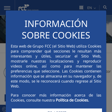
Skip to Main Content
EN
INFORMACIÓN
SOBRE COOKIES
Esta web de Grupo FCC (el Sitio Web) utiliza Cookies
FCC Medio Ambiente
Dividends
>
para comprender qué secciones le resultan más
interesantes y útiles, securizar el Sitio Web,
mostrarle nuestras localizaciones y reproducir
videos online, así como para mantener las
preferencias que seleccione. Las Cookies contienen
Investor Agenda
Shareholder and Investor
información que se almacena en su navegador y, de
este modo, se le reconocerá cuando regrese al Sitio
Relations
Web.
Dividends
Para conocer más información acerca de las
Cookies, consulte nuestra
Política de Cookies.