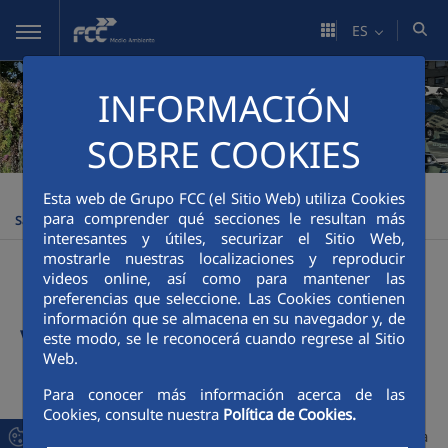
Saltar al contenido principal
ES
INFORMACIÓN
SOBRE COOKIES
FCC Medio Ambiente
Personas
Empresa Saludable / Vive
>
>
Esta web de Grupo FCC (el Sitio Web) utiliza Cookies
para comprender qué secciones le resultan más
Saludable
interesantes y útiles, securizar el Sitio Web,
mostrarle nuestras localizaciones y reproducir
videos online, así como para mantener las
Empresa Saludable /
preferencias que seleccione. Las Cookies contienen
información que se almacena en su navegador y, de
Vive Saludable
este modo, se le reconocerá cuando regrese al Sitio
Web.
Para conocer más información acerca de las
Cookies, consulte nuestra
Política de Cookies.
La
seguridad, la salud y el bienestar
de nuestra plantilla