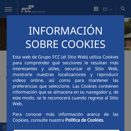
Saltar al contenido principal
ES
INFORMACIÓN
SOBRE COOKIES
Esta web de Grupo FCC (el Sitio Web) utiliza Cookies
para comprender qué secciones le resultan más
CAMPAMENTO DE
interesantes y útiles, securizar el Sitio Web,
mostrarle nuestras localizaciones y reproducir
VERANO ODS CEAAN
videos online, así como para mantener las
preferencias que seleccione. Las Cookies contienen
"COTO DE LA ISLETA"
información que se almacena en su navegador y, de
este modo, se le reconocerá cuando regrese al Sitio
Web.
Para conocer más información acerca de las
Cookies, consulte nuestra
Política de Cookies.
PLAZO PARA EL ENVÍO DE
SOLICITUDES AMPLIADO HASTA EL