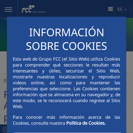
Saltar al contenido principal
ES
INFORMACIÓN
SOBRE COOKIES
FCC Medio Ambiente
>
Esta web de Grupo FCC (el Sitio Web) utiliza Cookies
para comprender qué secciones le resultan más
FCC Servicios Medio Ambiente amplía su presencia en Estados Unidos con un nuevo contrato en Minnesota
interesantes y útiles, securizar el Sitio Web,
mostrarle nuestras localizaciones y reproducir
07/05/2024
videos online, así como para mantener las
preferencias que seleccione. Las Cookies contienen
FCC Servicios Medio
información que se almacena en su navegador y, de
este modo, se le reconocerá cuando regrese al Sitio
Ambiente amplía su
Web.
presencia en Estados
Para conocer más información acerca de las
Cookies, consulte nuestra
Política de Cookies.
Unidos con un nuevo