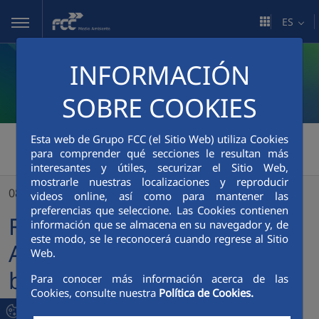
Saltar al contenido principal
ES
INFORMACIÓN
SOBRE COOKIES
FCC Medio Ambiente
Esta web de Grupo FCC (el Sitio Web) utiliza Cookies
>
para comprender qué secciones le resultan más
FCC Servicios Medio Ambiente Holding emite un bono de 600 millones de euros para financiación de proyectos medioambientales
interesantes y útiles, securizar el Sitio Web,
mostrarle nuestras localizaciones y reproducir
08/10/2024
videos online, así como para mantener las
preferencias que seleccione. Las Cookies contienen
FCC Servicios Medio
información que se almacena en su navegador y, de
este modo, se le reconocerá cuando regrese al Sitio
Ambiente Holding emite un
Web.
bono de 600 millones de
Para conocer más información acerca de las
Cookies, consulte nuestra
Política de Cookies.
euros para financiación de