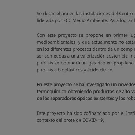
Se desarrollará en las instalaciones del Cent
liderada por FCC Medio Ambiente. Para lograr lo
Con este proyecto se propone en primer luga
medioambientales, y que actualmente no están
en los diferentes procesos dentro de un compl
ser sometidas a una valorización sostenible 
pirólisis se obtendrá un gas rico en propilen
pirólisis a bioplásticos y ácido cítrico.
En este proyecto se ha investigado un novedoso
termoquímico obteniendo productos de alto val
de los separadores ópticos existentes y los robo
Este proyecto ha sido cofinanciado por el Inst
contexto del brote de COVID-19.