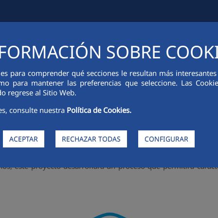
FORMACIÓN SOBRE COOK
CIÓN FINANCIERA
INNOVACIÓN
SOSTENIBILIDAD
PERSONA
ies para comprender qué secciones le resultan más interesantes y 
 como para mantener las preferencias que seleccione. Las Cook
 desarrollo de un proceso
o regrese al Sitio Web.
arillas desechadas
es, consulte nuestra
Política de Cookies.
ACEPTAR
RECHAZAR TODAS
CONFIGURAR
 el contexto del brote de COVID-19, el innovador proyecto “D
OMASK
. Estos materiales llegan de forma permanente a los compl
s, este proyecto desarrollará un proceso que permitirá caracteriz