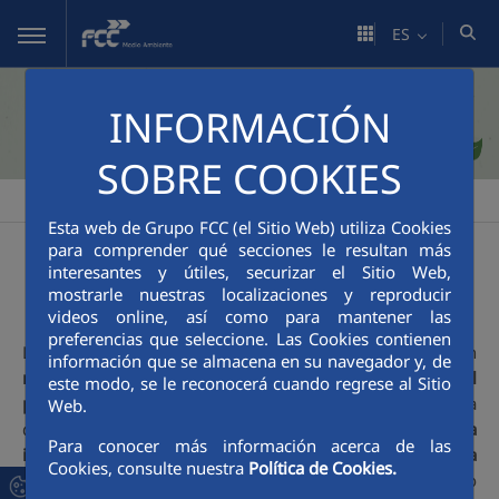
Saltar al contenido principal
ES
INFORMACIÓN
SOBRE COOKIES
FCC Medio Ambiente
Sostenibilidad
Premios AVANZA
>
>
Esta web de Grupo FCC (el Sitio Web) utiliza Cookies
para comprender qué secciones le resultan más
Premios AVANZA
interesantes y útiles, securizar el Sitio Web,
mostrarle nuestras localizaciones y reproducir
videos online, así como para mantener las
preferencias que seleccione. Las Cookies contienen
Los premios
AVANZA
surgen con el
objeto
de dar un
información que se almacena en su navegador y, de
reconocimiento a la labor y esfuerzo realizados por el
este modo, se le reconocerá cuando regrese al Sitio
personal
de la organización que contribuye con su día a
Web.
día en
mejorar la competitividad
de la empresa,
la
Para conocer más información acerca de las
integración social
dentro de la misma, la
mejora de la
Cookies, consulte nuestra
Política de Cookies.
calidad de nuestros procesos,
el respeto al medio