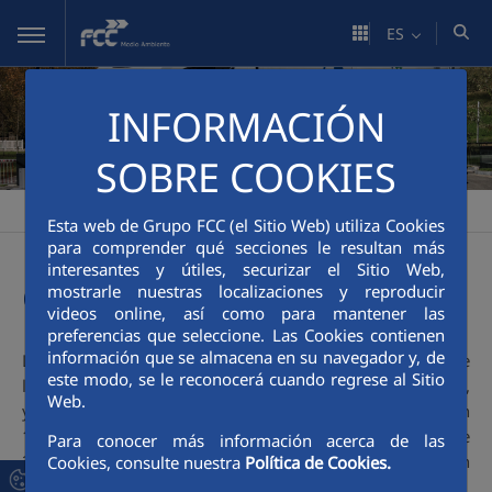
Saltar al contenido principal
ES
INFORMACIÓN
SOBRE COOKIES
FCC Medio Ambiente
Innovación
Innovación
>
>
Esta web de Grupo FCC (el Sitio Web) utiliza Cookies
para comprender qué secciones le resultan más
interesantes y útiles, securizar el Sitio Web,
e-movilidad
mostrarle nuestras localizaciones y reproducir
videos online, así como para mantener las
preferencias que seleccione. Las Cookies contienen
información que se almacena en su navegador y, de
La Innovación está en el ADN de FCC Medio Ambiente, que
este modo, se le reconocerá cuando regrese al Sitio
lleva más de 45 años investigando en movilidad eléctrica,
Web.
y desarrolló su primer camión recolector 100% eléctrico en
1974. En la actualidad cuenta con una flota de cerca de
Para conocer más información acerca de las
20.000 vehículos, de los que casi 1.600 unidades son
Cookies, consulte nuestra
Política de Cookies.
eléctricas y más de 1.900 de GNC o Bi-Power.