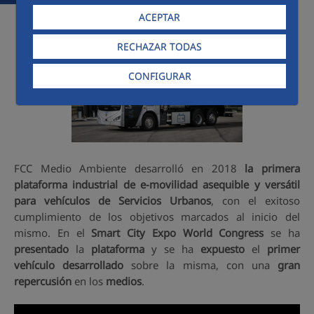
ACEPTAR
RECHAZAR TODAS
CONFIGURAR
FCC Medio Ambiente desarrolló en 2018
la primera
plataforma industrial de e-movilidad asequible y versátil
para vehículos de Servicios Urbanos
, con el exitoso
cumplimiento de los objetivos marcados al inicio del
mismo. En el
Smart City Expo World Congress
se ha
presentado
la
plataforma
y se ha
expuesto
el
primer
vehículo desarrollado
sobre la misma, con una
gran
repercusión
en los
medios
.