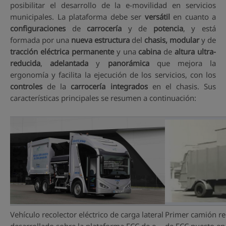
posibilitar el desarrollo de la e-movilidad en servicios
municipales. La plataforma debe ser
versátil
en cuanto a
configuraciones
de
carrocería
y de
potencia
, y está
formada por una
nueva estructura
del
chasis, modular
y de
tracción eléctrica permanente
y una
cabina
de
altura ultra-
reducida
,
adelantada
y
panorámica
que mejora la
ergonomía y facilita la ejecución de los servicios, con los
controles
de la
carrocería integrados
en el chasis. Sus
características principales se resumen a continuación:
Vehículo recolector eléctrico de carga lateral
Primer camión re
desarrollado sobre la plataforma FCC de e-
de FCC puesto en 