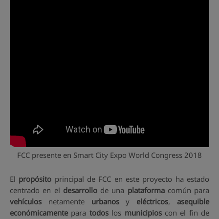
FCC presente en Smart City Expo World Congress 2018
El
propósito
principal de FCC en este proyecto ha estado
centrado en el
desarrollo
de una
plataforma
común para
vehículos
netamente
urbanos
y
eléctricos
,
asequible
económicamente
para
todos
los
municipios
con el fin de