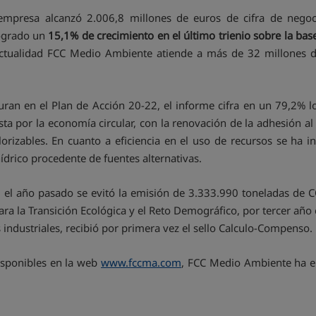
mpresa alcanzó 2.006,8 millones de euros de cifra de negoci
logrado un
15,1% de crecimiento en el último trienio sobre la base
actualidad FCC Medio Ambiente atiende a más de 32 millones d
ran en el Plan de Acción 20-22, el informe cifra en un 79,2% l
ta por la economía circular, con la renovación de la adhesión a
lorizables. En cuanto a eficiencia en el uso de recursos se h
rico procedente de fuentes alternativas.
, el año pasado se evitó la emisión de 3.333.990 toneladas de CO
ra la Transición Ecológica y el Reto Demográfico, por tercer añ
 industriales, recibió por primera vez el sello Calculo-Compenso.
isponibles en la web
www.fccma.com
, FCC Medio Ambiente ha 