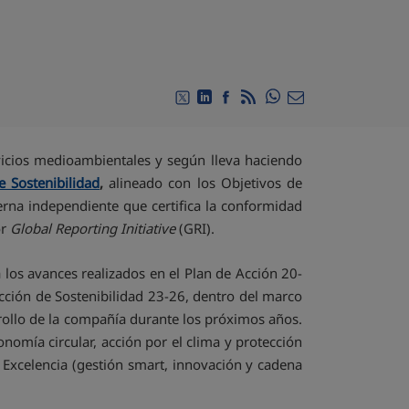
Compartir en Whats
Compartir en Twitter
Compartir en Linkedin
Compartir en Facebook
RSS
Compartir por emai
vicios medioambientales y según lleva haciendo
e Sostenibilidad
,
alineado con los Objetivos de
erna independiente que certifica la conformidad
or
Global Reporting Initiative
(GRI).
a los avances realizados en el Plan de Acción 20-
Acción de Sostenibilidad 23-26, dentro del marco
rollo de la compañía durante los próximos años.
nomía circular, acción por el clima y protección
, Excelencia (gestión smart, innovación y cadena