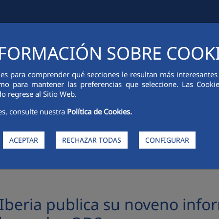
FORMACIÓN SOBRE COOK
CIÓN FINANCIERA
INNOVACIÓN
SOSTENIBILIDAD
PERSONA
ies para comprender qué secciones le resultan más interesantes y 
 como para mantener las preferencias que seleccione. Las Cook
o regrese al Sitio Web.
es, consulte nuestra
Política de Cookies.
ACEPTAR
RECHAZAR TODAS
CONFIGURAR
ca su noveno informe bienal de sostenibilidad alineado con los ODS
beria publica su noveno info