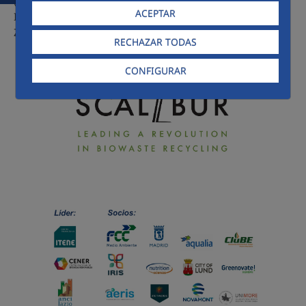
(IT), Nutrition Sciences (BE), Universidad de Módena (IT),
ACEPTAR
IRIS (ES), WETSUS (NL), Waterschap Brabantse Delta (NL) y
Zetadec (NL).
RECHAZAR TODAS
CONFIGURAR