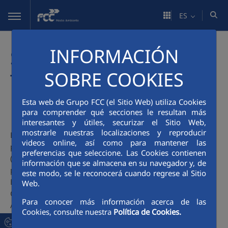
Saltar al contenido principal
ES
INFORMACIÓN
SCALIBUR (Scalable
SOBRE COOKIES
Technologies for Bio-
Urban Waste Recovery)
Esta web de Grupo FCC (el Sitio Web) utiliza Cookies
para comprender qué secciones le resultan más
interesantes y útiles, securizar el Sitio Web,
mostrarle nuestras localizaciones y reproducir
Es un
proyecto de la convocatoria Horizon 2020
, liderado
videos online, así como para mantener las
por ITENE (ES), y en el que, además del
Grupo FCC
preferencias que seleccione. Las Cookies contienen
(representado por
FCC Medio Ambiente
y
Aqualia
),
información que se almacena en su navegador y, de
participan entidades de distintos países de la Unión
este modo, se le reconocerá cuando regrese al Sitio
Europea: AERIS (ES), ASA (GE), CENER (ES), CLuBE (MK),
Web.
CSCP (GE), Greenovate! Europe (BE), KOUR (IT), Anci
Para conocer más información acerca de las
Associazione Regionale Comuni Italiani Lazio (IT), City of
Cookies, consulte nuestra
Política de Cookies.
Lund (SW), AYUNTAMIENTO DE MADRID (ES), Novamont