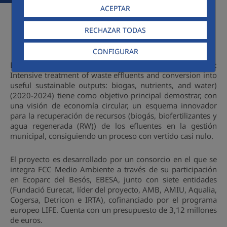
ACEPTAR
RECHAZAR TODAS
CONFIGURAR
El proyecto LIFE INFUSION (LIFE19 ENV/ES/000283:
Intensive treatment of waste effluents and conversion into
useful sustainable outputs: biogas, nutrients, and water)
(2020-2024) tiene como objetivo principal demostrar, con
una visión de economía circular, un esquema innovador
para la recuperación de recursos (biogás, biofertilizantes y
agua regenerada (RW)) de los efluentes en la gestión
municipal, consiguiendo un proceso con vertido casi nulo.
El proyecto es desarrollado por un consorcio en el que se
integra FCC Medio Ambiente a través de su participación
en Ecoparc del Besós, EBESA, junto con siete entidades
(Fundació Eurecat, líder del proyecto, AMB, AMIU, Aqualia,
Cogersa, Detricon e IRTA), cofinanciado por el programa
europeo LIFE. Cuenta con un presupuesto de 3,12 millones
de euros.