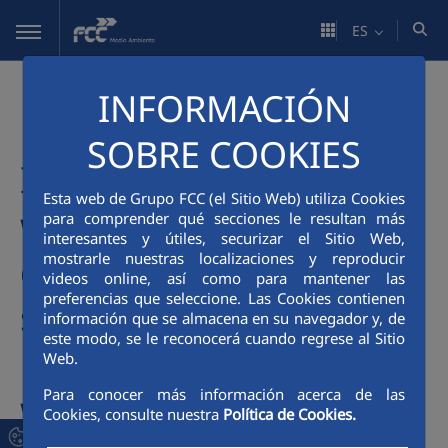
Saltar al contenido principal
ES
INFORMACIÓN
LIFE INFUSION:
SOBRE COOKIES
Intensive treatment of
Esta web de Grupo FCC (el Sitio Web) utiliza Cookies
waste effluents and
para comprender qué secciones le resultan más
interesantes y útiles, securizar el Sitio Web,
conversion into useful
mostrarle nuestras localizaciones y reproducir
videos online, así como para mantener las
preferencias que seleccione. Las Cookies contienen
sustainable outputs:
información que se almacena en su navegador y, de
este modo, se le reconocerá cuando regrese al Sitio
biogas, nutrients, and
Web.
Para conocer más información acerca de las
water
Cookies, consulte nuestra
Política de Cookies.