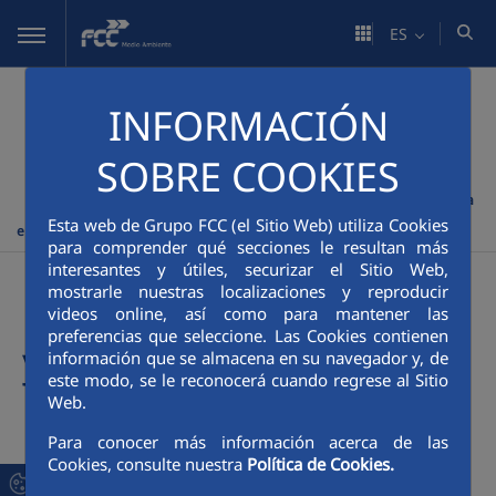
Saltar al contenido principal
ES
INFORMACIÓN
SOBRE COOKIES
FCC Medio Ambiente
Innovación
Innovación
Maquinaria
>
>
>
Esta web de Grupo FCC (el Sitio Web) utiliza Cookies
e Instalaciones
para comprender qué secciones le resultan más
interesantes y útiles, securizar el Sitio Web,
mostrarle nuestras localizaciones y reproducir
H2TRUCK (Investigación
videos online, así como para mantener las
preferencias que seleccione. Las Cookies contienen
y Desarrollo de un
información que se almacena en su navegador y, de
este modo, se le reconocerá cuando regrese al Sitio
Nuevo Vehículo Pesado
Web.
Para conocer más información acerca de las
para Aplicaciones de
Cookies, consulte nuestra
Política de Cookies.