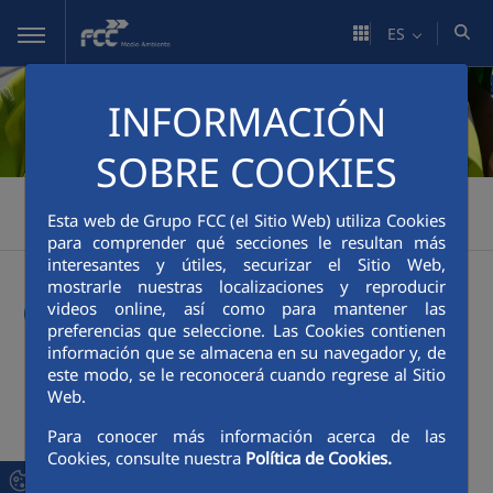
Saltar al contenido principal
ES
INFORMACIÓN
SOBRE COOKIES
FCC Medio Ambiente
Personas
>
>
Esta web de Grupo FCC (el Sitio Web) utiliza Cookies
Atracción y Retención del talento
Contacta con nosotros
>
para comprender qué secciones le resultan más
interesantes y útiles, securizar el Sitio Web,
mostrarle nuestras localizaciones y reproducir
Contacta con nosotros
videos online, así como para mantener las
preferencias que seleccione. Las Cookies contienen
información que se almacena en su navegador y, de
Envía tu historial
este modo, se le reconocerá cuando regrese al Sitio
Web.
Para conocer más información acerca de las
Cookies, consulte nuestra
Política de Cookies.
¡Bienvenido al portal de oportunidades de