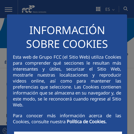
Saltar al contenido principal
ES
INFORMACIÓN
SOBRE COOKIES
FCC Medio Ambiente
Sostenibilidad
Gobernanza
Código
>
>
>
Esta web de Grupo FCC (el Sitio Web) utiliza Cookies
para comprender qué secciones le resultan más
Ético y de Conducta
interesantes y útiles, securizar el Sitio Web,
mostrarle nuestras localizaciones y reproducir
Código Ético y de
videos online, así como para mantener las
preferencias que seleccione. Las Cookies contienen
información que se almacena en su navegador y, de
Conducta
este modo, se le reconocerá cuando regrese al Sitio
Web.
Para conocer más información acerca de las
El Código Ético y de Conducta establece las pautas de
Cookies, consulte nuestra
Política de Cookies.
conducta que orienta la actuación y el comportamiento de
nuestros profesionales en asuntos de orden ético, social y