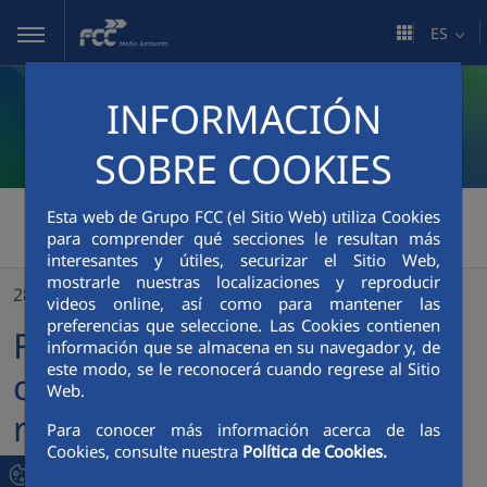
Saltar al contenido principal
ES
INFORMACIÓN
SOBRE COOKIES
FCC Medio Ambiente
>
Esta web de Grupo FCC (el Sitio Web) utiliza Cookies
para comprender qué secciones le resultan más
FCC Medio Ambiente continuará prestando la recogida selectiva en la Mancomunidad de San Marcos (Guipúzcoa)
interesantes y útiles, securizar el Sitio Web,
mostrarle nuestras localizaciones y reproducir
28/02/2024
videos online, así como para mantener las
preferencias que seleccione. Las Cookies contienen
FCC Medio Ambiente
información que se almacena en su navegador y, de
este modo, se le reconocerá cuando regrese al Sitio
continuará prestando la
Web.
recogida selectiva en la
Para conocer más información acerca de las
Cookies, consulte nuestra
Política de Cookies.
Mancomunidad de San