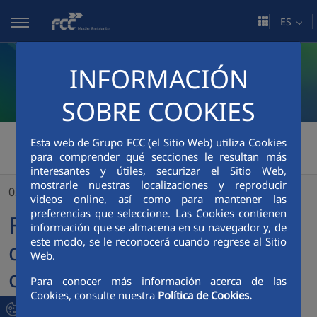
Saltar al contenido principal
ES
INFORMACIÓN
SOBRE COOKIES
FCC Medio Ambiente
>
Esta web de Grupo FCC (el Sitio Web) utiliza Cookies
para comprender qué secciones le resultan más
FCC Environment proveerá de calor a la primera red de calefacción comunitaria de Midlothian (Escocia)
interesantes y útiles, securizar el Sitio Web,
mostrarle nuestras localizaciones y reproducir
03/07/2023
videos online, así como para mantener las
preferencias que seleccione. Las Cookies contienen
FCC Environment proveerá
información que se almacena en su navegador y, de
este modo, se le reconocerá cuando regrese al Sitio
de calor a la primera red de
Web.
calefacción comunitaria de
Para conocer más información acerca de las
Cookies, consulte nuestra
Política de Cookies.
Midlothian (Escocia)