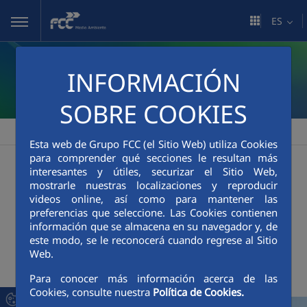
Saltar al contenido principal
ES
INFORMACIÓN
SOBRE COOKIES
FCC Medio Ambiente
Sala de comunicación
Actualidad
>
>
Esta web de Grupo FCC (el Sitio Web) utiliza Cookies
Actualidad
para comprender qué secciones le resultan más
interesantes y útiles, securizar el Sitio Web,
mostrarle nuestras localizaciones y reproducir
videos online, así como para mantener las
preferencias que seleccione. Las Cookies contienen
+
Buscador
información que se almacena en su navegador y, de
este modo, se le reconocerá cuando regrese al Sitio
Web.
Últimas noticias
Para conocer más información acerca de las
Cookies, consulte nuestra
Política de Cookies.