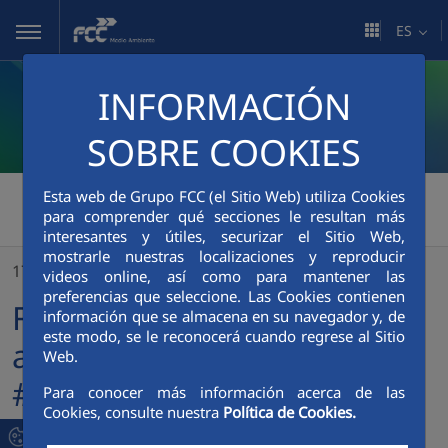
Saltar al contenido principal
ES
INFORMACIÓN
SOBRE COOKIES
FCC Medio Ambiente
>
Esta web de Grupo FCC (el Sitio Web) utiliza Cookies
para comprender qué secciones le resultan más
FCC Medio Ambiente se adhiere a la iniciativa #EstoNOtienequePARAR
interesantes y útiles, securizar el Sitio Web,
mostrarle nuestras localizaciones y reproducir
17/04/2020
videos online, así como para mantener las
preferencias que seleccione. Las Cookies contienen
FCC Medio Ambiente se
información que se almacena en su navegador y, de
este modo, se le reconocerá cuando regrese al Sitio
adhiere a la iniciativa
Web.
#EstoNOtienequePARAR
Para conocer más información acerca de las
Cookies, consulte nuestra
Política de Cookies.