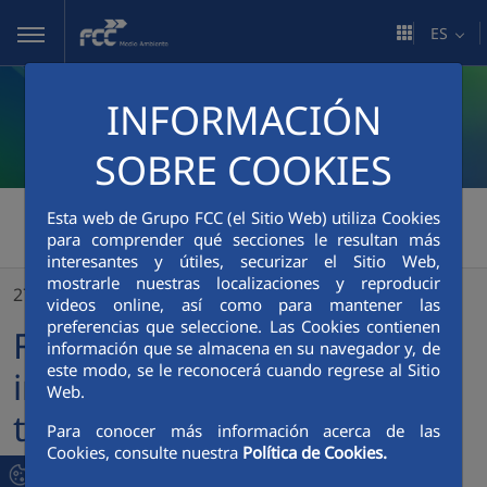
Saltar al contenido principal
ES
INFORMACIÓN
SOBRE COOKIES
FCC Medio Ambiente
>
Esta web de Grupo FCC (el Sitio Web) utiliza Cookies
para comprender qué secciones le resultan más
FCC Medio Ambiente implementa con gran éxito tecnologías de e-movilidad en los servicios de mantenimiento de edificios e instalaciones para el Institut Català de la Salut
interesantes y útiles, securizar el Sitio Web,
mostrarle nuestras localizaciones y reproducir
27/11/2020
videos online, así como para mantener las
preferencias que seleccione. Las Cookies contienen
FCC Medio Ambiente
información que se almacena en su navegador y, de
este modo, se le reconocerá cuando regrese al Sitio
implementa con gran éxito
Web.
tecnologías de e-movilidad
Para conocer más información acerca de las
Cookies, consulte nuestra
Política de Cookies.
en los servicios de