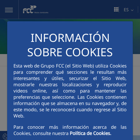
Saltar al contenido principal
ES
INFORMACIÓN
SOBRE COOKIES
FCC Medio Ambiente
Sala de comunicación
Actualidad
>
>
Esta web de Grupo FCC (el Sitio Web) utiliza Cookies
Actualidad
para comprender qué secciones le resultan más
interesantes y útiles, securizar el Sitio Web,
mostrarle nuestras localizaciones y reproducir
videos online, así como para mantener las
preferencias que seleccione. Las Cookies contienen
+
Buscador
información que se almacena en su navegador y, de
este modo, se le reconocerá cuando regrese al Sitio
Web.
Últimas noticias
Para conocer más información acerca de las
Cookies, consulte nuestra
Política de Cookies.