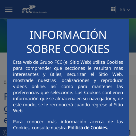
Saltar al contenido principal
ES
INFORMACIÓN
SOBRE COOKIES
FCC Medio Ambiente
>
Esta web de Grupo FCC (el Sitio Web) utiliza Cookies
para comprender qué secciones le resultan más
FCC Medio Ambiente galardonada como ejemplo empresarial de buenas prácticas y sostenibilidad en promoción de salud en el trabajo
interesantes y útiles, securizar el Sitio Web,
mostrarle nuestras localizaciones y reproducir
03/12/2021
videos online, así como para mantener las
preferencias que seleccione. Las Cookies contienen
FCC Medio Ambiente
información que se almacena en su navegador y, de
este modo, se le reconocerá cuando regrese al Sitio
galardonada como ejemplo
Web.
empresarial de buenas
Para conocer más información acerca de las
Cookies, consulte nuestra
Política de Cookies.
prácticas y sostenibilidad en