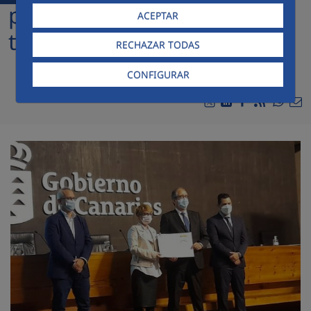
promoción de salud en el
ACEPTAR
trabajo
RECHAZAR TODAS
CONFIGURAR
Compa
Compartir en Twitte
Compartir en Li
Compartir en
RSS
Com