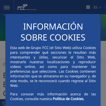
Saltar al contenido principal
ES
INFORMACIÓN
SOBRE COOKIES
FCC Medio Ambiente
>
Esta web de Grupo FCC (el Sitio Web) utiliza Cookies
para comprender qué secciones le resultan más
El Centro Especial de Empleo FCC Equal Comunidad Valenciana pone en marcha el nuevo servicio de limpieza viaria de la localidad de Massamagrell
interesantes y útiles, securizar el Sitio Web,
mostrarle nuestras localizaciones y reproducir
20/01/2023
videos online, así como para mantener las
preferencias que seleccione. Las Cookies contienen
El Centro Especial de
información que se almacena en su navegador y, de
este modo, se le reconocerá cuando regrese al Sitio
Empleo FCC Equal
Web.
Comunidad Valenciana
Para conocer más información acerca de las
Cookies, consulte nuestra
Política de Cookies.
pone en marcha el nuevo