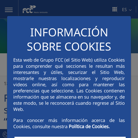
Saltar al contenido principal
ES
INFORMACIÓN
SOBRE COOKIES
FCC Medio Ambiente
Esta web de Grupo FCC (el Sitio Web) utiliza Cookies
>
para comprender qué secciones le resultan más
FCC Medio Ambiente seleccionada como una de “Las 101 Iniciativas Empresariales Por El Clima” de 2020
interesantes y útiles, securizar el Sitio Web,
mostrarle nuestras localizaciones y reproducir
18/12/2020
videos online, así como para mantener las
preferencias que seleccione. Las Cookies contienen
FCC Medio Ambiente
información que se almacena en su navegador y, de
este modo, se le reconocerá cuando regrese al Sitio
seleccionada como una de
Web.
“Las 101 Iniciativas
Para conocer más información acerca de las
Cookies, consulte nuestra
Política de Cookies.
Empresariales Por El Clima”