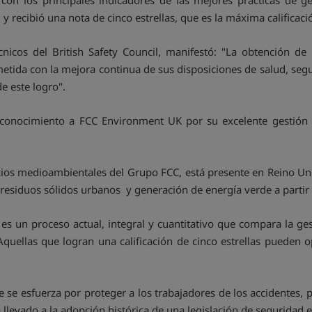
 con los principales indicadores de las mejores prácticas de 
y recibió una nota de cinco estrellas, que es la máxima calificaci
écnicos del British Safety Council, manifestó: "La obtención de 
tida con la mejora continua de sus disposiciones de salud, segu
e este logro".
reconocimiento a FCC Environment UK por su excelente gestión 
icios medioambientales del Grupo FCC, está presente en Reino Un
e residuos sólidos urbanos y generación de energía verde a partir 
es un proceso actual, integral y cuantitativo que compara la ge
 Aquellas que logran una calificación de cinco estrellas pueden 
ue se esfuerza por proteger a los trabajadores de los accidentes
 llevado a la adopción histórica de una legislación de seguridad 