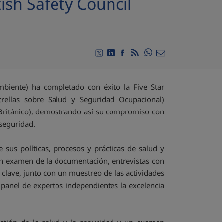
ish Safety Council
Compartir en Whats
Compartir en Twitter
Compartir en Linkedin
Compartir en Facebook
RSS
Compartir por emai
mbiente) ha completado con éxito la Five Star
trellas sobre Salud y Seguridad Ocupacional)
d Británico), demostrando así su compromiso con
 seguridad.
sus políticas, procesos y prácticas de salud y
 un examen de la documentación, entrevistas con
 clave, junto con un muestreo de las actividades
panel de expertos independientes la excelencia