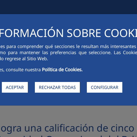
FORMACIÓN SOBRE COOK
CIÓN FINANCIERA
INNOVACIÓN
SOSTENIBILIDAD
PERSONA
ies para comprender qué secciones le resultan más interesantes y 
 como para mantener las preferencias que seleccione. Las Cook
o regrese al Sitio Web.
es, consulte nuestra
Política de Cookies.
ACEPTAR
RECHAZAR TODAS
CONFIGURAR
ificación de cinco estrellas en la Auditoría de Salud y Seguridad Ocupacional del
gra una calificación de cinco e