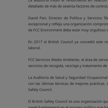
La auditoría midió el rendimiento en relación
detallado de más de sesenta factores de control, 
David Parr, Director de Política y Servicios T
excepcional y refleja una organización comprome
de FCC Environment debe estar muy orgulloso d
En 2017 el British Council ya concedió este 
laboral.
FCC Servicios Medio Ambiente, el área de serv
servicios de recogida, reciclaje y tratamiento d
La Auditoría de Salud y Seguridad Ocupacional 
con las últimas técnicas de mejores prácticas.
Safety Council.
El British Safety Council es una organización q
papel fundamental en el proceso político que ha